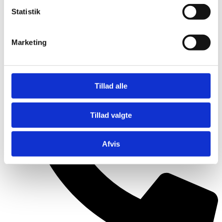
Om Sapori
Statistik
Løvegade 16, 4200 Slagelse CVR-nr. 42365831
Kontakt
Marketing
Tillad alle
Tillad valgte
Afvis