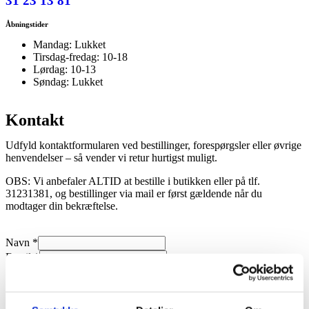
31 23 13 81
Åbningstider
Mandag: Lukket
Tirsdag-fredag: 10-18
Lørdag: 10-13
Søndag: Lukket
Kontakt
Udfyld kontaktformularen ved bestillinger, forespørgsler eller øvrige
henvendelser – så vender vi retur hurtigst muligt.
OBS: Vi anbefaler ALTID at bestille i butikken eller på tlf.
31231381, og bestillinger via mail er først gældende når du
modtager din bekræftelse.
Navn
*
Email
*
Skriv din besked her
*